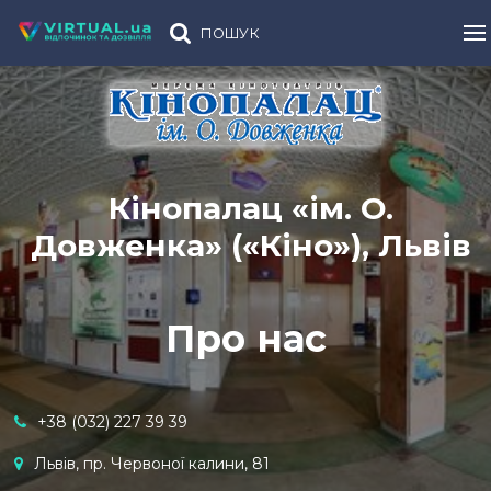
ПОШУК
Кінопалац «ім. О.
Довженка» («Кіно»), Львів
Про нас
+38 (032) 227 39 39
Львів, пр. Червоної калини, 81