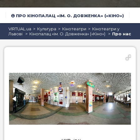
ПРО КІНОПАЛАЦ «ІМ. О. ДОВЖЕНКА» («КІНО»)
VIRTUAL.ua
Культура
Кінотеатри
Кінотеатри у
Львові
Кінопалац «ім. О. Довженка» («Кіно»)
Про нас
Бари та паби