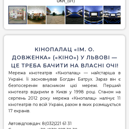
UKR_(01)
КІНОПАЛАЦ «ІМ. О.
ДОВЖЕНКА» («КІНО») У ЛЬВОВІ —
ЦЕ ТРЕБА БАЧИТИ НА ВЛАСНІ ОЧІ!
Мережа кінотеатрів «Кінопалац»
— найстаріша в
Україні. Її засновнував Богдан Батрух. Зараз він є
безпосеренім власником цієї мережі. Перший
кінотеатр відкрили в Києві у 1998 році. Станом на
серпень 2012 року мережа
«Кінопалац»
налічує 11
кінотеатрів по всій Україні, разом в яких розміщується
17 екранів.
Автовідповідач: 8(032)221 61 31